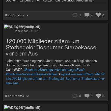
Bochum. Es geht um ein Konzert, das die Stadt verboten hat.
0 comments
1
0
0
WDR (inoffiziell)
2 days ago
–
Public
120.000 Mitglieder zittern um
Sterbegeld: Bochumer Sterbekasse
vor dem Aus
Jahrzehnte brav eingezahlt: Jetzt zittern 120.000 Mitglieder des
Bochumer Versicherungsvereins auf Gegenseitigkeit um ihr
Geld.#WDR
#Bochum
#Sterbegeldversicherung
#BVaG
#BochumerVereinaufGegenseitigkeit
#
squeet.me/search?tag=
#NRW
120.000 Mitglieder zittern um Sterbegeld: Bochumer Sterbekasse vor
dem Aus
0 comments
0
0
0
WDR (inoffiziell)