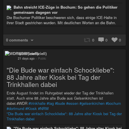
Bahn streicht ICE-Züge in Bochum: So gehen die Politiker
gemeinsam dagegen vor
Die Bochumer Politiker beschweren sich, dass einige ICE-Halte in
ihrer Stadt gestrichen wurden. Mit deutlichen Worten an die Bahn.
0 comments
0
0
0
WDR (inoffiziell)
21 days ago
–
Public
"Die Bude war einfach Schockliebe":
88 Jahre alter Kiosk bei Tag der
Trinkhallen dabei
Ende August findet im Ruhrgebiet wieder der Tag der Trinkhallen
statt. Auch eine 88 Jahre alte Bude aus Gelsenkirchen ist
dabei.#WDR
#trinkhalle
#tag
#bude
#essen
#gelsenkirchen
#bochum
#dortmund
#Kiosk
#NRW
"Die Bude war einfach Schockliebe": 88 Jahre alter Kiosk bei Tag der
Trinkhallen dabei
"Die Bude war einfach Schockliebe": 88 Jahre alter Kiosk bei