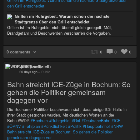
Grillen im Ruhrgebiet: Warum schon die nächste Stadtgrenze über
den Grill entscheidet
Grillen im Ruhrgebiet: Warum schon die nächste
Stadtgrenze über den Grill entscheidet
Grillen ist im Ruhrgebiet nicht überall gleich geregelt. Müll,
Brandgefahr und Beschwerden verschärfen die Vorgaben.
0 comments
0
0
0
WDR (inoffiziell)
20 days ago
–
Public
Bahn streicht ICE-Züge in Bochum: So
gehen die Politiker gemeinsam
dagegen vor
Die Bochumer Politiker beschweren sich, dass einige ICE-Halte in
ihrer Stadt gestrichen wurden. Mit deutlichen Worten an die
Bahn.#WDR
#Bochum
#Ruhrgebiet
#Rat
#DeutscheBahn
#ICE
#ÖPNV
#Fahrplan
#Pünktlichkeit
#Politik
#Hauptbahnhof
#NRW
Bahn streicht ICE-Züge in Bochum: So gehen die Politiker
gemeinsam dagegen vor