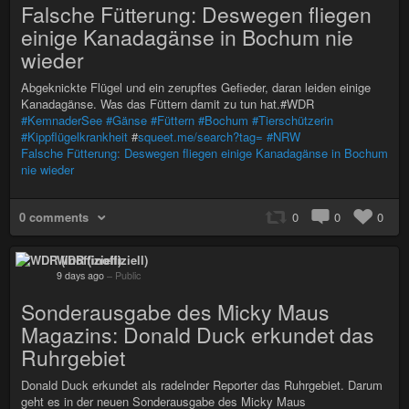
Falsche Fütterung: Deswegen fliegen
einige Kanadagänse in Bochum nie
wieder
Abgeknickte Flügel und ein zerupftes Gefieder, daran leiden einige
Kanadagänse. Was das Füttern damit zu tun hat.#WDR
#KemnaderSee
#Gänse
#Füttern
#Bochum
#Tierschützerin
#Kippflügelkrankheit
#
squeet.me/search?tag=
#NRW
Falsche Fütterung: Deswegen fliegen einige Kanadagänse in Bochum
nie wieder
0 comments
0
0
0
WDR (inoffiziell)
9 days ago
–
Public
Sonderausgabe des Micky Maus
Magazins: Donald Duck erkundet das
Ruhrgebiet
Donald Duck erkundet als radelnder Reporter das Ruhrgebiet. Darum
geht es in der neuen Sonderausgabe des Micky Maus