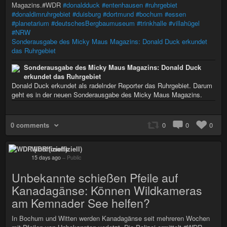
Magazins.#WDR
#donaldduck
#entenhausen
#ruhrgebiet
#donaldimruhrgebiet
#duisburg
#dortmund
#bochum
#essen
#planetarium
#deutschesBergbaumuseum
#trinkhalle
#villahügel
#NRW
Sonderausgabe des Micky Maus Magazins: Donald Duck erkundet
das Ruhrgebiet
Sonderausgabe des Micky Maus Magazins: Donald Duck
erkundet das Ruhrgebiet
Donald Duck erkundet als radelnder Reporter das Ruhrgebiet. Darum
geht es in der neuen Sonderausgabe des Micky Maus Magazins.
0 comments
0
0
0
WDR (inoffiziell)
15 days ago
–
Public
Unbekannte schießen Pfeile auf
Kanadagänse: Können Wildkameras
am Kemnader See helfen?
In Bochum und Witten werden Kanadagänse seit mehreren Wochen