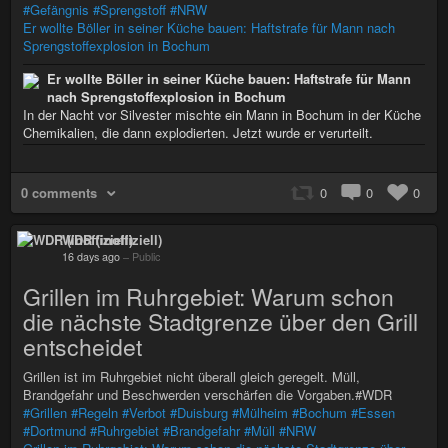
#Gefängnis
#Sprengstoff
#NRW
Er wollte Böller in seiner Küche bauen: Haftstrafe für Mann nach
Sprengstoffexplosion in Bochum
Er wollte Böller in seiner Küche bauen: Haftstrafe für Mann
nach Sprengstoffexplosion in Bochum
In der Nacht vor Silvester mischte ein Mann in Bochum in der Küche
Chemikalien, die dann explodierten. Jetzt wurde er verurteilt.
0 comments
0
0
0
WDR (inoffiziell)
16 days ago
–
Public
Grillen im Ruhrgebiet: Warum schon
die nächste Stadtgrenze über den Grill
entscheidet
Grillen ist im Ruhrgebiet nicht überall gleich geregelt. Müll,
Brandgefahr und Beschwerden verschärfen die Vorgaben.#WDR
#Grillen
#Regeln
#Verbot
#Duisburg
#Mülheim
#Bochum
#Essen
#Dortmund
#Ruhrgebiet
#Brandgefahr
#Müll
#NRW