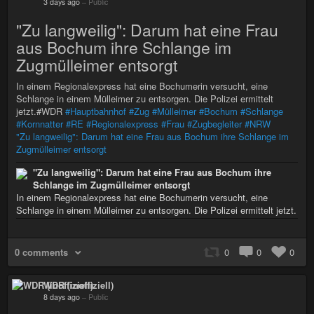
3 days ago
–
Public
"Zu langweilig": Darum hat eine Frau
aus Bochum ihre Schlange im
Zugmülleimer entsorgt
In einem Regionalexpress hat eine Bochumerin versucht, eine
Schlange in einem Mülleimer zu entsorgen. Die Polizei ermittelt
jetzt.#WDR
#Hauptbahnhof
#Zug
#Mülleimer
#Bochum
#Schlange
#Kornnatter
#RE
#Regionalexpress
#Frau
#Zugbegleiter
#NRW
"Zu langweilig": Darum hat eine Frau aus Bochum ihre Schlange im
Zugmülleimer entsorgt
"Zu langweilig": Darum hat eine Frau aus Bochum ihre
Schlange im Zugmülleimer entsorgt
In einem Regionalexpress hat eine Bochumerin versucht, eine
Schlange in einem Mülleimer zu entsorgen. Die Polizei ermittelt jetzt.
0 comments
0
0
0
WDR (inoffiziell)
8 days ago
–
Public