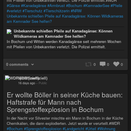
mit Pfeilen von Unbekannten verletzt. Die Polizei ermittelt.#WDR
#Gänse
#Kanadagänse
#Armbrust
#Bochum
#KemnaderSee
#Pfeile
#verletzt
#Tierschutz
#Tierschützerin
#NRW
Unbekannte schießen Pfeile auf Kanadagänse: Können Wildkameras
am Kemnader See helfen?
Unbekannte schießen Pfeile auf Kanadagänse: Können
Wildkameras am Kemnader See helfen?
In Bochum und Witten werden Kanadagänse seit mehreren Wochen
mit Pfeilen von Unbekannten verletzt. Die Polizei ermittelt.
0 comments
0
0
0
WDR (inoffiziell)
16 days ago
–
Public
Er wollte Böller in seiner Küche bauen:
Haftstrafe für Mann nach
Sprengstoffexplosion in Bochum
In der Nacht vor Silvester mischte ein Mann in Bochum in der Küche
Chemikalien, die dann explodierten. Jetzt wurde er verurteilt.#WDR
#Bochum
#Sprengstoffexplosion
#Landgericht
#Urteil
#Wohnung