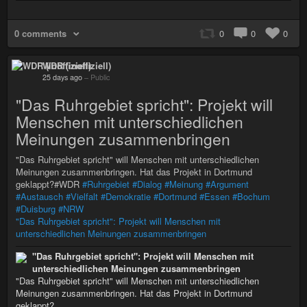
0 comments
0
0
0
WDR (inoffiziell)
25 days ago
–
Public
"Das Ruhrgebiet spricht": Projekt will
Menschen mit unterschiedlichen
Meinungen zusammenbringen
"Das Ruhrgebiet spricht" will Menschen mit unterschiedlichen
Meinungen zusammenbringen. Hat das Projekt in Dortmund
geklappt?#WDR
#Ruhrgebiet
#Dialog
#Meinung
#Argument
#Austausch
#Vielfalt
#Demokratie
#Dortmund
#Essen
#Bochum
#Duisburg
#NRW
"Das Ruhrgebiet spricht": Projekt will Menschen mit
unterschiedlichen Meinungen zusammenbringen
"Das Ruhrgebiet spricht": Projekt will Menschen mit
unterschiedlichen Meinungen zusammenbringen
"Das Ruhrgebiet spricht" will Menschen mit unterschiedlichen
Meinungen zusammenbringen. Hat das Projekt in Dortmund
geklappt?