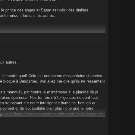
le prince des anges et Satan est celui des diables.
se terrorisent les uns les autres.
 le plus faible par amour (vision chrétienne), ou le plus fort
(vision satanique).
aux autres.
 n’importe quoi! Cela fait une bonne cinquantaine d’années
ans un sens ou dans l’autre. Par exemple : choisir une glace
té bloqué à Descartes. Vos allez me dire qu’ils ne ressentent
et aspect.
a capacité de l’esprit à reposer dans la vérité, et à vouloir le
mais manqué), par contre je m’intéresse à la planète où je
rer les choses à l’infini, et nous ouvre à donner toujours
ntaires que nous. Nos formes d’intelligences ne sont tout
atuite !
 se basant sur notre intelligence humaine, beaucoup
éléphant et du vocabulaire bien plus riche que le notre
? Parce que, quand on choisit le mal (on commet un péché),
eux s’effacent les uns après les autres au fur et à mesure
est impossible de s’en sortir seul, librement (par la seule
e
’ils sont cons…
de s’ancrer dans le bien !