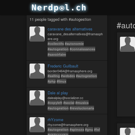
11 people tagged with #autogestion
#aut
caravane des alternatives
caravane_desalternatives@framasph
ere.org
#collectifs
#autonomie
#autogestion
#connaissances
#savoirfaire
Frederic Guilbault
border0464@framasphere.org
#sailing
#webdev
#autogestion
#php
#linux
Dale al play
dalealplay@socializer.cc
#copyleft
#social
#musica
#autogestion
#revolucionaria
rhYzome
rhyzome@framasphere.org
#autogestion
#spinoza
#gnu
#fsf
#philosophie