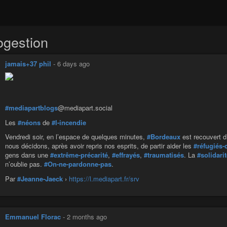
ogestion
jamais+37 phil
-
6 days ago
#mediapartblogs
@mediapart.social
Les
#néons
de
#l-incendie
Vendredi soir, en l’espace de quelques minutes,
#Bordeaux
est recouvert 
nous décidons, après avoir repris nos esprits, de partir aider les
#réfugiés-
gens dans une
#extrême-précarité
,
#effrayés
,
#traumatisés
. La
#solidari
n’oublie pas.
#On-ne-pardonne-pas
.
Par
#Jeanne-Jaeck
›
https://l.mediapart.fr/srv
Emmanuel Florac
-
2 months ago