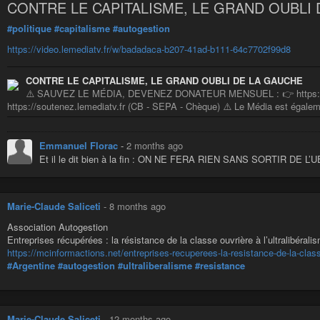
CONTRE LE CAPITALISME, LE GRAND OUBLI D
#politique
#capitalisme
#autogestion
https://video.lemediatv.fr/w/badadaca-b207-41ad-b111-64c7702f99d8
CONTRE LE CAPITALISME, LE GRAND OUBLI DE LA GAUCHE
⚠️ SAUVEZ LE MÉDIA, DEVENEZ DONATEUR MENSUEL : 👉 https://cap
https://soutenez.lemediatv.fr (CB - SEPA - Chèque) ⚠️ Le Média est égalemen
Emmanuel Florac
-
2 months ago
Et il le dit bien à la fin : ON NE FERA RIEN SANS SORTIR DE L’U
Marie-Claude Saliceti
-
8 months ago
Association Autogestion
Entreprises récupérées : la résistance de la classe ouvrière à l’ultralibérali
https://mcinformactions.net/entreprises-recuperees-la-resistance-de-la-classe
#Argentine
#autogestion
#ultraliberalisme
#resistance
Marie-Claude Saliceti
-
12 months ago