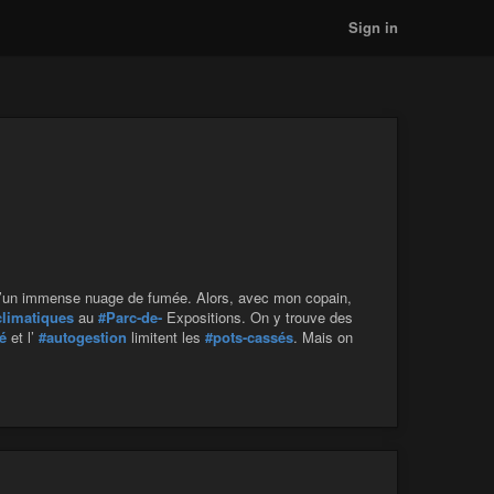
Sign in
d’un immense nuage de fumée. Alors, avec mon copain,
climatiques
au
#Parc-de-
Expositions. On y trouve des
té
et l’
#autogestion
limitent les
#pots-cassés
. Mais on