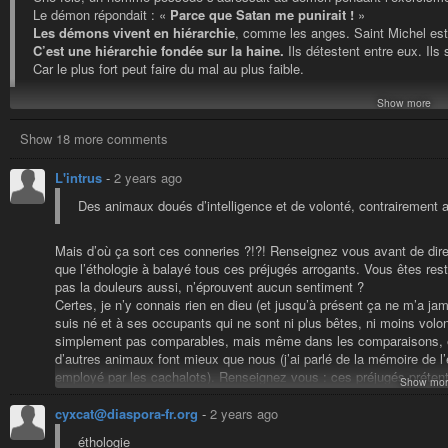
Le démon répondait : «
Parce que Satan me punirait !
»
Les démons vivent en hiérarchie
, comme les anges. Saint Michel est 
C’est une hiérarchie fondée sur la haine.
Ils détestent entre eux. Ils 
Car le plus fort peut faire du mal au plus faible.
Show more
Ce passage résume l’histoire de l’humanité !
Show 18 more comments
Il existe deux manières de voir la hiérarchie :
comme le plus fort qui porte
qui détruit le plus faible par haine et par orgueil (afin de se sentir plus fort) 
L'intrus
-
2 years ago
L’autorité ne s’oppose pas à la vraie liberté !
Des animaux doués d’intelligence et de volonté, contrairement 
La liberté est de deux ordres :
Mais d’où ça sort ces conneries ?!?! Renseignez vous avant de dire
La liberté d’indifférence
: c’est la possibilité de poser des actes d
que l’éthologie à balayé tous ces préjugés arrogants. Vous êtes res
à la fraise ou à la vanille. Plus il y a de choix, plus on est libre sur c
pas la douleurs aussi, n’éprouvent aucun sentiment ?
La liberté de qualité
: c’est la liberté des choses de l’esprit : c’est l
Certes, je n’y connais rien en dieu (et jusqu’à présent ça ne m’a ja
bien. Ce repos apporte une liberté de l’esprit qui nous permet d’explo
suis né et à ses occupants qui ne sont ni plus bêtes, ni moins volo
davantage d’amour à ceux qui nous entourent, de façon totalement gr
simplement pas comparables, mais même dans les comparaisons, en
d’autres animaux font mieux que nous (j’ai parlé de la mémoire de l’
La liberté de qualité vient démultiplier la liberté d’indifférence. Pourquoi 
employé par les cachalots). Renseignez vous : ces préjugés prétenti
celui-i nous enchaîne, de telle sorte qu’après avoir fait le mal longtemps, il 
Show mor
des découvertes (et qu’enfin on s’y intéresse)…
force de ses actes).
Mais c’est sûr que si on veut les massacrer, mieux vaut se dire qu
cyxcat@diaspora-fr.org
-
2 years ago
La seule manière d’être libre du mal, c’est 
éthologie