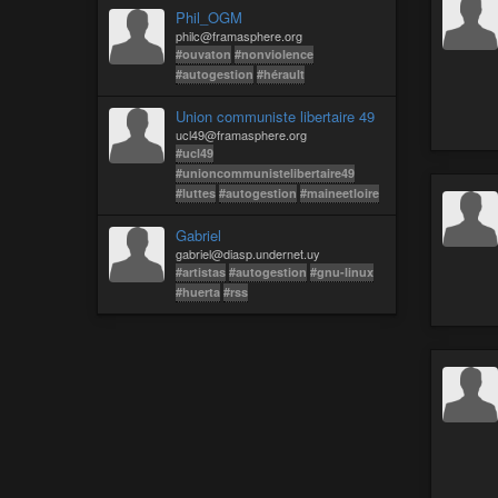
Phil_OGM
philc@framasphere.org
#ouvaton
#nonviolence
#autogestion
#hérault
Union communiste libertaire 49
ucl49@framasphere.org
#ucl49
#unioncommunistelibertaire49
#luttes
#autogestion
#maineetloire
Gabriel
gabriel@diasp.undernet.uy
#artistas
#autogestion
#gnu-linux
#huerta
#rss