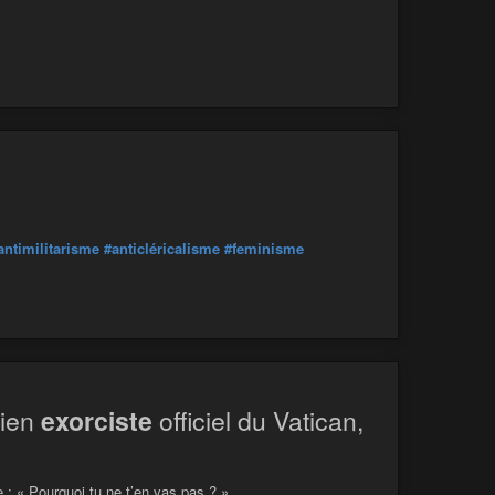
antimilitarisme
#anticléricalisme
#feminisme
cien
exorciste
officiel du Vatican,
: « Pourquoi tu ne t’en vas pas ? »