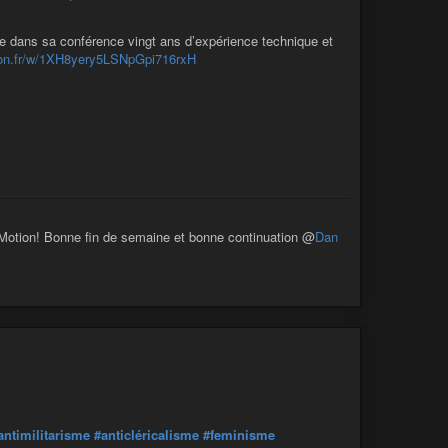
ge dans sa conférence vingt ans d’expérience technique et
tion.fr/w/1XH8yery5LSNpGpi716rxH
dYMotion! Bonne fin de semaine et bonne continuation @
Dan
antimilitarisme
#anticléricalisme
#feminisme