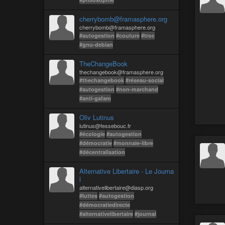
cherrybomb@framasphere.org
cherrybomb@framasphere.org
#autogestion
#couture
#troc
#gnu-debian
TheChangeBook
thechangebook@framasphere.org
#thechangebook
#réseau-social
#autogestion
#non-marchand
#anti-gafam
Oliv Lutinus
lutinus@fessebouc.fr
#écologie
#autogestion
#démocratie
#monnaie-libre
#décentralisation
Alternative Libertaire - Le Journa
l
alternativelibertaire@diasp.org
#luttes
#autogestion
#démocratiedirecte
#alternativelibertaire
#journal