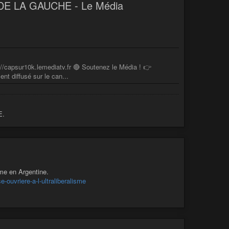
E LA GAUCHE - Le Média
sur10k.lemediatv.fr 🔴 Soutenez le Média ! 👉
t diffusé sur le can...
E.
sme en Argentine.
-ouvriere-a-l-ultraliberalisme