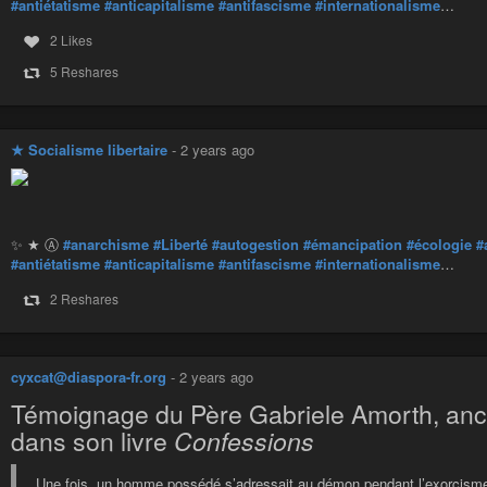
#antiétatisme
#anticapitalisme
#antifascisme
#internationalisme
…
2 Likes
5 Reshares
★ Socialisme libertaire
-
2 years ago
✨ ★ Ⓐ
#anarchisme
#Liberté
#autogestion
#émancipation
#écologie
#
#antiétatisme
#anticapitalisme
#antifascisme
#internationalisme
…
2 Reshares
cyxcat@diaspora-fr.org
-
2 years ago
Témoignage du Père Gabriele Amorth, an
dans son livre
Confessions
Une fois, un homme possédé s’adressait au démon pendant l’exorcisme 