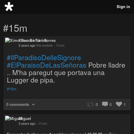
Sign in
#15m
Ximo Bernà i Torres
3 years ago
Via mobile
–
Public
#IlParadisoDelleSignore
#ElParaisoDeLasSeñoras
Pobre lladre
.. M'ha paregut que portava una
Lugger de pipa.
#15m
0 comments
0
0
1
Miguel
3 years ago
–
Public