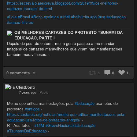
https://escrevalolaescreva.blogspot.com/2019/05/os-melhores-
cartazes-tsunami-da.html
#Lola
#Brasil
#Bozo
#política
#15M
#balbúrdia
#política
#educação
#armas
#livros
OS MELHORES CARTAZES DO PROTESTO TSUNAMI DA
EDUCAÇÃO, PARTE I
Depois do post de ontem , muita gente passou a me mandar
imagens de cartazes maravilhosos que viram nas manifestações
também maravilhosas...
0 comments
1
0
1
Fa Conti
7 years ago
–
Public
Meme que critica manifestações pela
#Educação
usa fotos de
protestos
#antigos
-
https://aosfatos.org/noticias/meme-que-critica-manifestacoes-pela-
educacao-usa-fotos-de-protestos-antigos/
-
RT Aos fatos -
#15M
#GreveNacionaldaEducação
#TsunamiDaEducacao
-