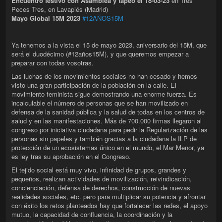
Encuentro festivo con Asamblea y tapeo el 18-03-23
en Tres
Peces Tres, en Lavapiés (Madrid)
Mayo Global 15M 2023
#12AÑOS15M
Ya tenemos a la vista el 15 de mayo 2023, aniversario del 15M, que
será el duodécimo (#12años15M), y que queremos empezar a
preparar con todas vosotras.
Las luchas de los movimientos sociales no han cesado y hemos
visto una gran participación de la población en la calle. El
movimiento feminista sigue demostrando una enorme fuerza. Es
incalculable el número de personas que se han movilizado en
defensa de la sanidad pública y la salud de todas en los centros de
salud y en las manifestaciones. Más de 700.000 firmas llegaron al
congreso por iniciativa ciudadana para pedir la Regularización de las
personas sin papeles y también gracias a la ciudadana la ILP de
protección de un ecosistemas único en el mundo, el Mar Menor, ya
es ley tras su aprobación en el Congreso.
El tejido social está muy vivo, infinidad de grupos, grandes y
pequeños, realizan actividades de movilización, reivindicación,
concienciación, defensa de derechos, construcción de nuevas
realidades sociales, etc. pero para multiplicar su potencia y afrontar
con éxito los retos planteados hay que fortalecer las redes, el apoyo
mutuo, la capacidad de confluencia, la coordinación y la