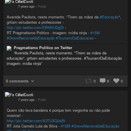
Fa Conti
7 years ago
–
Public
Avenida Paulista, neste momento. "Tirem as mãos da
#Educação
",
gritam estudantes e professores -
http://pic.twitter.com/EB95fUDgDi
-
RT Pragmatismo Politico - imagem: mídia ninja -
#15M
#GreveNacionaldaEducação
#TsunamiDaEducacao
-
Pragmatismo Politico on Twitter
“Avenida Paulista, neste momento. "Tirem as mãos da
educação", gritam estudantes e professores. #TsunamiDaEducação
imagem: mídia ninja”
6 comments
0
6
0
Fa Conti
7 years ago
–
Public
Quem não leva bandeira é porque tem vergonha ou não pode
mostrar! -
http://pic.twitter.com/5OTUXQ0sBt
RT Jota Camelo Lula da Silva -
#15M
#GreveNacionaldaEducação