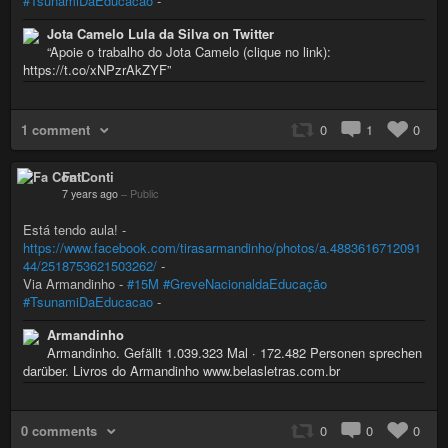
#TsunamiDaEducacao
-
Jota Camelo Lula da Silva on Twitter
“Apoie o trabalho do Jota Camelo (clique no link):
https://t.co/xNPzrAkZYF”
1 comment
0
1
0
Fa Conti
7 years ago
–
Public
Está tendo aula! -
https://www.facebook.com/tirasarmandinho/photos/a.4883616712091
44/2518753621503262/
-
Via Armandinho -
#15M
#GreveNacionaldaEducação
#TsunamiDaEducacao
-
Armandinho
Armandinho. Gefällt 1.039.323 Mal · 172.482 Personen sprechen
darüber. Livros do Armandinho www.belasletras.com.br
0 comments
0
0
0