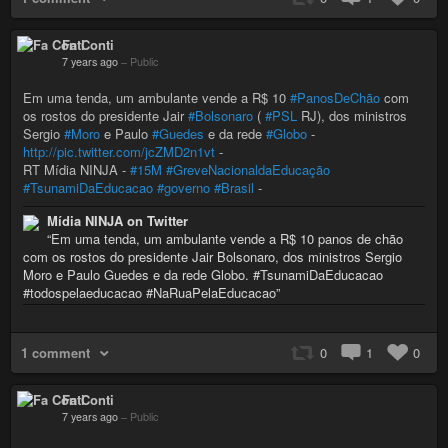
Fa Conti
7 years ago
–
Public
Em uma tenda, um ambulante vende a R$ 10
#PanosDeChão
com
os rostos do presidente Jair
#Bolsonaro
(
#PSL
RJ), dos ministros
Sergio
#Moro
e Paulo
#Guedes
e da rede
#Globo
-
http://pic.twitter.com/jcZMD2n1vt
-
RT Mídia NINJA -
#15M
#GreveNacionaldaEducação
#TsunamiDaEducacao
#governo
#Brasil
-
Mídia NINJA on Twitter
“Em uma tenda, um ambulante vende a R$ 10 panos de chão
com os rostos do presidente Jair Bolsonaro, dos ministros Sergio
Moro e Paulo Guedes e da rede Globo. #TsunamiDaEducacao
#todospelaeducacao #NaRuaPelaEducacao”
1 comment
0
1
0
Fa Conti
7 years ago
–
Public