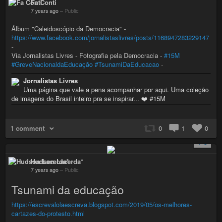
Fa Conti
7 years ago
–
Public
Álbum "Caleidoscópio da Democracia" -
https://www.facebook.com/jornalistaslivres/posts/1168947283229147
-
Via Jornalistas Livres - Fotografia pela Democracia -
#15M
#GreveNacionaldaEducação
#TsunamiDaEducacao
-
Jornalistas Livres
Uma página que vale a pena acompanhar por aqui. Uma coleção
de imagens do Brasil inteiro pra se inspirar... ❤️ #15M
1 comment
0
1
0
+ 3
Hudson Lacerda*
7 years ago
–
Public
Tsunami da educação
https://escrevalolaescreva.blogspot.com/2019/05/os-melhores-
cartazes-do-protesto.html