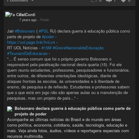
Fa Conti
7 years ago
–
Public
Jair
#Bolsonaro
(
#PSL
RJ) declara guerra à educação pública como
parte de projeto de
#poder
-
https://uol.page.link/fmLv4
-
RT UOL Notícias -
#15M
#GreveNacionaldaEducação
#TsunamiDaEducacao
-
"... É senso comum que foi o próprio governo Bolsonaro o
responsável pela paralisação nacional desta quarta (15). Foi ele
quem reuniu estudantes, professores, pesquisadores e funcionários,
entre outros, de diferentes orientações ideológicas, diante de
ataques frontais às escolas, às universidades e à liberdade de
ensino, de pesquisa e de reflexão. Estudantes e professores sabem
que o que está em jogo não são apenas aulas ou a manutenção de
pesquisas, mas um projeto de país..." -
Bolsonaro declara guerra à educação pública como parte de
projeto de poder
Acompanhe as últimas notícias do Brasil e do mundo em áreas
como política, economia, cotidiano, saúde, tecnologia, educação e
mais. Veja ainda fotos, áudios, vídeos e reportagens especiais com
recursos multimídia.