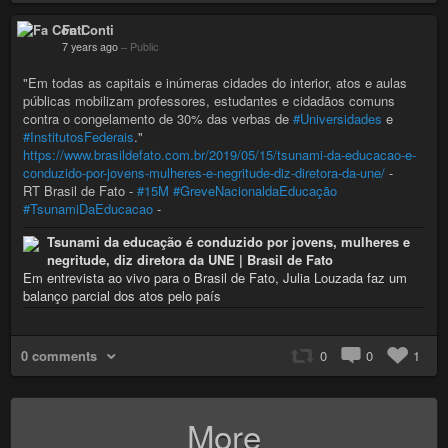
Fa Conti
7 years ago
–
Public
"Em todas as capitais e inúmeras cidades do interior, atos e aulas
públicas mobilizam professores, estudantes e cidadãos comuns
contra o congelamento de 30% das verbas de
#Universidades
e
#InstitutosFederais
."
https://www.brasildefato.com.br/2019/05/15/tsunami-da-educacao-e-
conduzido-por-jovens-mulheres-e-negritude-diz-diretora-da-une/
-
RT Brasil de Fato -
#15M
#GreveNacionaldaEducação
#TsunamiDaEducacao
-
Tsunami da educação é conduzido por jovens, mulheres e
negritude, diz diretora da UNE | Brasil de Fato
Em entrevista ao vivo para o Brasil de Fato, Julia Louzada faz um
balanço parcial dos atos pelo país
0 comments
0
0
1
More