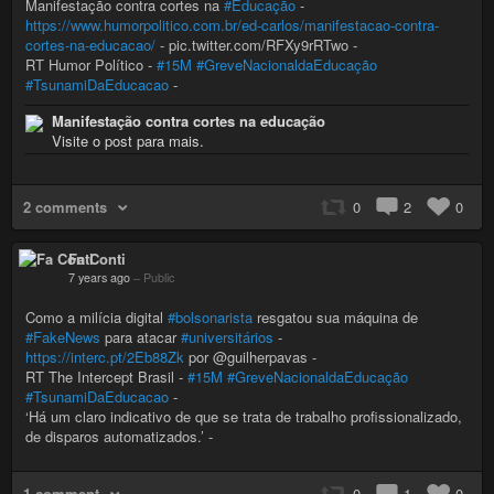
Manifestação contra cortes na
#Educação
-
https://www.humorpolitico.com.br/ed-carlos/manifestacao-contra-
cortes-na-educacao/
- pic.twitter.com/RFXy9rRTwo -
RT Humor Político -
#15M
#GreveNacionaldaEducação
#TsunamiDaEducacao
-
Manifestação contra cortes na educação
Visite o post para mais.
2 comments
0
2
0
Fa Conti
7 years ago
–
Public
Como a milícia digital
#bolsonarista
resgatou sua máquina de
#FakeNews
para atacar
#universitários
-
https://interc.pt/2Eb88Zk
por @guilherpavas -
RT The Intercept Brasil -
#15M
#GreveNacionaldaEducação
#TsunamiDaEducacao
-
‘Há um claro indicativo de que se trata de trabalho profissionalizado,
de disparos automatizados.’ -
1 comment
0
1
0