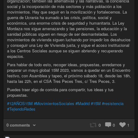
organización; también las alternativas y las narrativas, la conciencia
social y la incorporación de más sectores y más población a los
movimientos. Hay que seguir en la movilización y fortalecernos. La
guerra de Ucrania ha sumado a las crisis, política, social y
económica, una enorme crisis de seguridad y humanitaria. La Ley
Mordaza nos sigue amenazando y las pensiones, la educación y la
sanidad públicas siguen en riesgo de ser desmanteladas. Los
movimientos de vivienda siguen luchando por impedir los desahucios
y conseguir una Ley de Vivienda justa, y sigue el acoso institucional
a los Centros Sociales aunque se siguen abriendo y recuperando
espacios.
Para hablar de todo esto, recoger ideas, propuestas, enredarnos y
preparar un mayo global 15M 2023, vamos a quedar en un Encuentro
festivo, con Asamblea y tapeo, el próximo sábado 18, desde las 18h,
hasta las 22h, en el CSA Tres Peces Tres, c/ Tres Peces, 3.
Puedes traer algo de comida para compartir, tus ideas y tus
propuestas.
#12AÑOS15M
#MovimientosSociales
#Madrid
#15M
#resistencia
#TejiendoRedes
0 comments
0
0
1