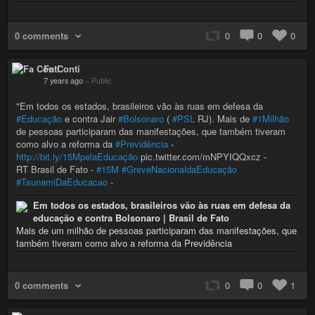
0 comments
0
0
0
Fa Conti
7 years ago
–
Public
"Em todos os estados, brasileiros vão às ruas em defesa da
#Educação
e contra Jair
#Bolsonaro
(
#PSL
RJ). Mais de
#1Milhão
de pessoas participaram das manifestações, que também tiveram
como alvo a reforma da
#Previdência
-
http://bit.ly/15MpelaEducação
pic.twitter.com/mNPYIQQxcz -
RT Brasil de Fato -
#15M
#GreveNacionaldaEducação
#TsunamiDaEducacao
-
Em todos os estados, brasileiros vão às ruas em defesa da
educação e contra Bolsonaro | Brasil de Fato
Mais de um milhão de pessoas participaram das manifestações, que
também tiveram como alvo a reforma da Previdência
0 comments
0
0
1