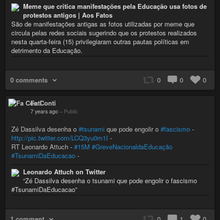
Meme que critica manifestações pela Educação usa fotos de
protestos antigos | Aos Fatos
São de manifestações antigas as fotos utilizadas por meme que
circula pelas redes sociais sugerindo que os protestos realizados
nesta quarta-feira (15) privilegiaram outras pautas políticas em
detrimento da Educação.
0 comments
0
0
0
Fa Conti
7 years ago
–
Public
Zé Dassilva desenha o
#tsunami
que pode engolir o
#fascismo
-
http://pic.twitter.com/LCQ3yu0m1I
-
RT Leonardo Attuch -
#15M
#GreveNacionaldaEducação
#TsunamiDaEducacao
-
Leonardo Attuch on Twitter
“Zé Dassilva desenha o tsunami que pode engolir o fascismo
#TsunamiDaEducacao”
1 comment
0
1
0