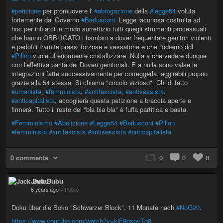
#petizione
per promuovere l'
#abrogazione
della
#legge54
voluta
fortemente dal Governo
#Berlusconi
. Legge lacunosa costruita ad
hoc per infilarci in modo surrettizio tutti quegli strumenti processuali
che hanno OBBLIGATO i bambini a dover frequentare genitori violenti
e pedofili tramite prassi forzose e vessatorie e che l'odierno ddl
#Pillon
vuole ulteriormente cristallizzare. Nulla a che vedere dunque
con l'effettiva parità dei Doveri genitoriali. E a nulla sono valse le
integrazioni fatte successivamente per correggerla, aggirabili proprio
grazie alla 54 stessa. Si chiama "circolo vizioso". Chi di fatto
#umanista
,
#femminista
,
#antifascista
,
#antisessista
,
#anticapitalista
, accoglierà questa petizione a braccia aperte e
firmerà. Tutto il resto del "bla bla bla" è fuffa partitica e basta.
#Femminismo
#Abolizione
#Legge54
#Berlusconi
#Pillon
#femminista
#antifascista
#antisessista
#anticapitalista
0 comments
0
0
0
Jack Bubu
8 years ago
–
Public
Doku über die Soko "Schwarzer Block", 11 Monate nach
#NoG20
.
https://www.youtube.com/watch?v=kjF8gspvTq8