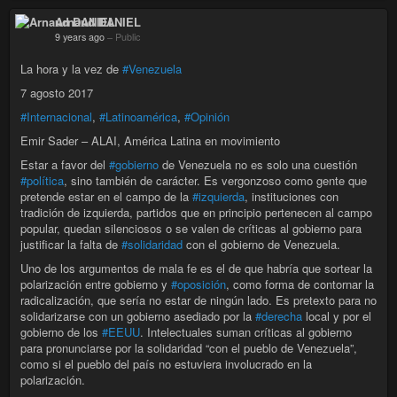
Arnaud DANIEL
9 years ago
–
Public
La hora y la vez de
#Venezuela
7 agosto 2017
#Internacional
,
#Latinoamérica
,
#Opinión
Emir Sader – ALAI, América Latina en movimiento
Estar a favor del
#gobierno
de Venezuela no es solo una cuestión
#política
, sino también de carácter. Es vergonzoso como gente que
pretende estar en el campo de la
#izquierda
, instituciones con
tradición de izquierda, partidos que en principio pertenecen al campo
popular, quedan silenciosos o se valen de críticas al gobierno para
justificar la falta de
#solidaridad
con el gobierno de Venezuela.
Uno de los argumentos de mala fe es el de que habría que sortear la
polarización entre gobierno y
#oposición
, como forma de contornar la
radicalización, que sería no estar de ningún lado. Es pretexto para no
solidarizarse con un gobierno asediado por la
#derecha
local y por el
gobierno de los
#EEUU
. Intelectuales suman críticas al gobierno
para pronunciarse por la solidaridad “con el pueblo de Venezuela”,
como si el pueblo del país no estuviera involucrado en la
polarización.