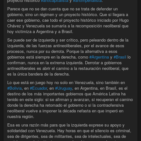
proyecto histórico
#anticapitalista
y
#antimperialista
.
Parece que no se dan cuenta que no se trata de defender un
gobierno, sino un régimen y un proyecto histórico. Que si llegara a
caer ese gobierno, cae todo el proyecto histórico iniciado por Hugo
Chávez y Venezuela se sumaría a la recomposición neoliberal que
hoy victimiza a Argentina y a Brasil.
Se puede ser de izquierda y ser crítico, pero peleando dentro de la
izquierda, de las fuerzas antineoliberales, por el avance de esos
procesos, nunca por su derrota. Porque la alternativa a esos
gobiernos está siempre en la derecha, como
#Argentina
y
#Brasil
lo
confirman, nunca en la extrema izquierda. Derrotar a gobiernos
antineoliberales es abrir el camino a la restauración neoliberal, que
es la única bandera de la derecha.
Lo que está en juego hoy no solo en Venezuela, sino también en
#Bolivia
, en
#Ecuador
, en
#Uruguay
, en Argentina, en Brasil, es el
destino de los más importantes gobiernos que América Latina ha
tenido en este siglo: si se afirman y avanzan, si recuperan el camino
donde la derecha ha retomado el gobierno o si la contraofensiva
neoliberal vuelve a imponer la década nefasta en que imperó en
nuestra región.
Esa es una razón más para que la izquierda exprese su apoyo y
solidaridad con Venezuela. Hay horas en que el silencio es criminal,
sea de dirigentes, sea de militantes, sea de intelectuales, sea de