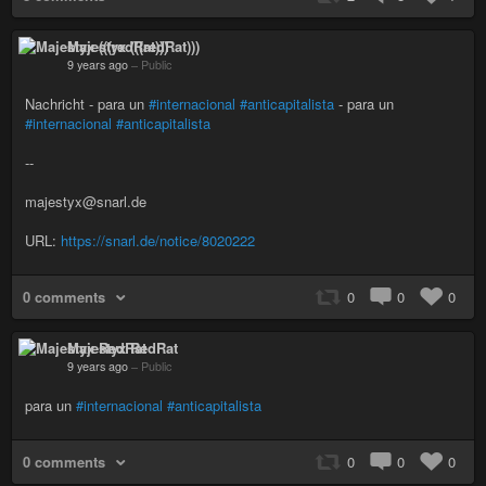
Majestyx (((redRat)))
9 years ago
–
Public
Nachricht - para un
#internacional
#anticapitalista
- para un
#internacional
#anticapitalista
--
majestyx@snarl.de
URL:
https://snarl.de/notice/8020222
0 comments
0
0
0
Majestyx RedRat
9 years ago
–
Public
para un
#internacional
#anticapitalista
0 comments
0
0
0