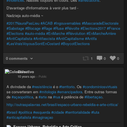
#violences
. Nasses toujours en cours. Des
#arrestations
.
D'avantage d'informations à venir plus tard -
Nadzieja auto-média ~
#2017NauraPasLieu
#ACAB
#Ingouvernables
#MascaradeElectorale
#Sabotage
#Blocage
#Rage
#Ruse
#Révolte
#Elections2017
#France
#Elections
#auto-média
#EnMarche
#Révolution
#EnMarcheArrière
#AntiCapitalista
#Antifascista
#AntiCapitalisme
#Antifa
#LesVraisVoyousSontEnCostard
#BoycotElections
0 comments
1
0
0
Coleativo
10 years ago
–
Public
A divindade da
#resistência
é o
#territorio
. Os
#condominiosvirtuais
se converteram em
#mitologia
#emancipadora
. Entre outras formas
de
#açaopolitica
, a
#arte
na
#rua
é potência de
#libertaçao
.
http://outraspalavras.net/brasil/espaco-urbano-rebeldia-e-arte-critica/
#brasil
#politica
#esquerda
#cidade
#territorialidade
#luta
#anticapitalista
#imaginaçao
Espaço Urbano, Rebeldia e Arte Crítica