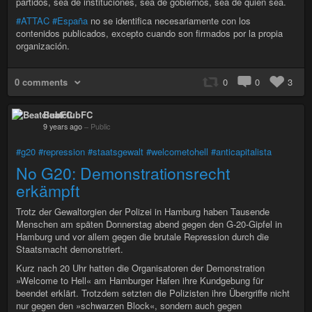
partidos, sea de instituciones, sea de gobiernos, sea de quien sea.
#ATTAC
#España
no se identifica necesariamente con los
contenidos publicados, excepto cuando son firmados por la propia
organización.
0 comments
0
0
3
BeatclubFC
9 years ago
–
Public
#g20
#repression
#staatsgewalt
#welcometohell
#anticapitalista
No G20: Demonstrationsrecht
erkämpft
Trotz der Gewaltorgien der Polizei in Hamburg haben Tausende
Menschen am späten Donnerstag abend gegen den G-20-Gipfel in
Hamburg und vor allem gegen die brutale Repression durch die
Staatsmacht demonstriert.
Kurz nach 20 Uhr hatten die Organisatoren der Demonstration
»Welcome to Hell« am Hamburger Hafen ihre Kundgebung für
beendet erklärt. Trotzdem setzten die Polizisten ihre Übergriffe nicht
nur gegen den »schwarzen Block«, sondern auch gegen