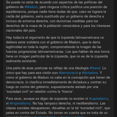
Se puede no estar de acuerdo con aspectos de las políticas del
gobierno de
#Maduro
, pero ninguna crítica justifica una posición de
equidistancia, porque nadie tiene dudas de que, caso se lograra la
caída del gobierno, sería sustituido por un gobierno de derecha e
incluso de extrema derecha, con durísimas medidas para los
derechos de la masa de la población venezolana y para los intereses
nacionales del país.
Hay todavía el argumento de que la izquierda latinoamericana no
debiera estar solidaria con el gobierno de Maduro, que le daría
legitimidad en toda la región, comprometiendo la imagen de las
fuerzas progresistas latinoamericanas. Los que hablan de esa forma
tiene un imagen particular de la izquierda, que no es de la izquierda
realmente existente.
Una parte de esas posturas es reflejo de una ideología
#liberal
. Lo
único que hay para esa visión son
#democracia
y
#dictadura
. Y
como el gobierno de Maduro no cabe en la concepción que tienen de
democracia, lo clasifica inmediatamente de dictadura y centran su
fuego en contra del gobierno, supuestamente aislado por una
“sociedad civil” en rebelión contra la “tiranía”.
Para esos, aunque se digan de izquierda no existen ni
#capitalismo
,
ni
#imperialismo
. No hay tampoco derecha, ni neoliberalismo. Las
clases sociales desaparecen, disueltas en la tal “sociedad civil”, que
pelea en contra del Estado. No toman en cuenta que se trata de un