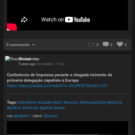
0 comments
0
0
0
Trocatintas
5 years ago
Via mobile
–
Public
Conferência de Imprensa perante a chegada iminente da
primeira delegação zapatista à Europa
https://www.youtube.com/watch?v=XzvRY5fTXOo&t=273
Tags:
#dandelíon
#zapata
#ezln
#mexico
#anticapitalista
#política
#politics
#noticias
#galicia
#news
via
dandelion*
client
(Source)