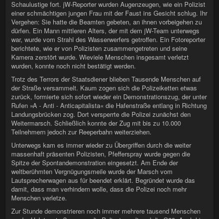
Schaulustige fort. jW-Reporter wurden Augenzeugen, wie ein Polizist
einer schmächtigen jungen Frau mit der Faust ins Gesicht schlug. Ihr
Vergehen: Sie hatte die Beamten gebeten, an ihnen vorbeigehen zu
dürfen. Ein Mann mittleren Alters, der mit dem jW-Team unterwegs
war, wurde vom Strahl des Wasserwerfers getroffen. Ein Fotoreporter
berichtete, wie er von Polizisten zusammengetreten und seine
Kamera zerstört wurde. Wieviele Menschen insgesamt verletzt
wurden, konnte noch nicht bestätigt werden.
Trotz des Terrors der Staatsdiener blieben Tausende Menschen auf
der Straße versammelt. Kaum zogen sich die Polizeiketten etwas
zurück, formierte sich sofort wieder ein Demonstrationszug, der unter
Rufen »A - Anti - Anticapitalista« die Hafenstraße entlang in Richtung
Landungsbrücken zog. Dort versperrte die Polizei zunächst den
Weitermarsch. Schließlich konnte der Zug mit bis zu 10.000
Teilnehmern jedoch zur Reeperbahn weiterziehen.
Unterwegs kam es immer wieder zu Übergriffen durch die weiter
massenhaft präsenten Polizisten, Pfefferspray wurde gegen die
Spitze der Spontandemonstration eingesetzt. Am Ende der
weltberühmten Vergnügungsmeile wurde der Marsch vom
Lautsprecherwagen aus für beendet erklärt. Begründet wurde das
damit, dass man verhindern wolle, dass die Polizei noch mehr
Menschen verletze.
Zur Stunde demonstrieren noch immer mehrere tausend Menschen