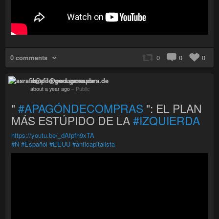
0 comments
0
0
0
asrafil@pod.geraspora.de
about a year ago
–
Public
"
#APAGÓNDECOMPRAS
": EL PLAN
MÁS ESTÚPIDO DE LA
#IZQUIERDA
https://youtu.be/_dAfpfh9xTA
#Ñ
#Español
#EEUU
#anticapitalista