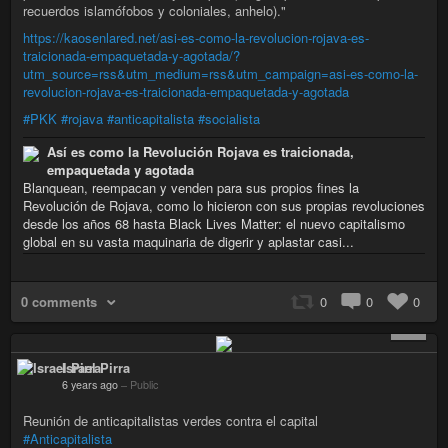
recuerdos islamófobos y coloniales, anhelo)."
https://kaosenlared.net/asi-es-como-la-revolucion-rojava-es-
traicionada-empaquetada-y-agotada/?
utm_source=rss&utm_medium=rss&utm_campaign=asi-es-como-la-
revolucion-rojava-es-traicionada-empaquetada-y-agotada
#PKK
#rojava
#anticapitalista
#socialista
Así es como la Revolución Rojava es traicionada,
empaquetada y agotada
Blanquean, reempacan y venden para sus propios fines la
Revolución de Rojava, como lo hicieron con sus propias revoluciones
desde los años 68 hasta Black Lives Matter: el nuevo capitalismo
global en su vasta maquinaria de digerir y aplastar casi...
0 comments
0
0
0
+ 2
Israel Pirra
6 years ago
–
Public
Reunión de anticapitalistas verdes contra el capital
#Anticapitalista