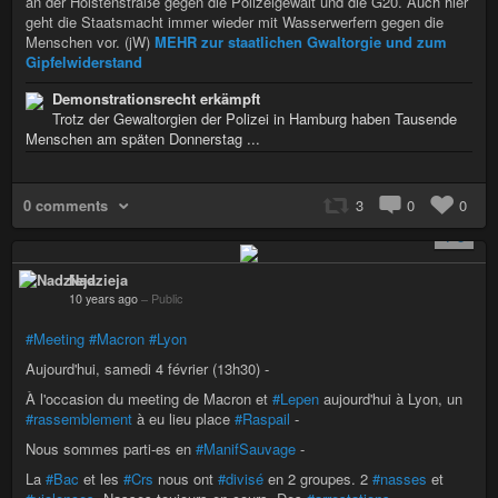
an der Holstenstraße gegen die Polizeigewalt und die G20. Auch hier
geht die Staatsmacht immer wieder mit Wasserwerfern gegen die
Menschen vor. (jW)
MEHR zur staatlichen Gwaltorgie und zum
Gipfelwiderstand
Demonstrationsrecht erkämpft
Trotz der Gewaltorgien der Polizei in Hamburg haben Tausende
Menschen am späten Donnerstag ...
0 comments
3
0
0
+ 3
Nadzieja
10 years ago
–
Public
#Meeting
#Macron
#Lyon
Aujourd'hui, samedi 4 février (13h30) -
À l'occasion du meeting de Macron et
#Lepen
aujourd'hui à Lyon, un
#rassemblement
à eu lieu place
#Raspail
-
Nous sommes parti-es en
#ManifSauvage
-
La
#Bac
et les
#Crs
nous ont
#divisé
en 2 groupes. 2
#nasses
et