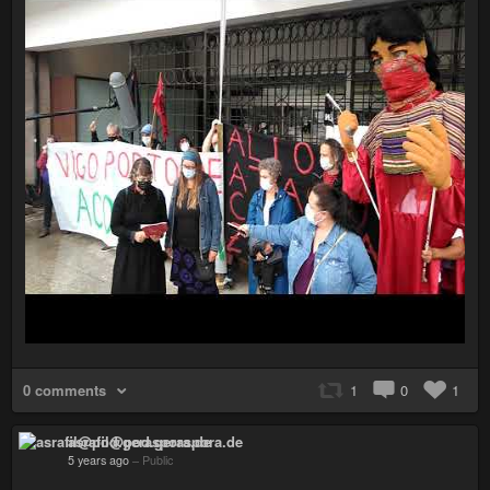
0 comments
1
0
1
asrafil@pod.geraspora.de
5 years ago
–
Public