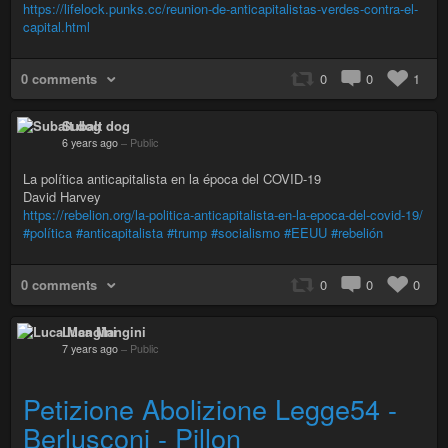
https://lifelock.punks.cc/reunion-de-anticapitalistas-verdes-contra-el-
capital.html
0 comments
0
0
1
Subalt dog
6 years ago
–
Public
La política anticapitalista en la época del COVID-19
David Harvey
https://rebelion.org/la-politica-anticapitalista-en-la-epoca-del-covid-19/
#política
#anticapitalista
#trump
#socialismo
#EEUU
#rebelión
0 comments
0
0
0
Luca Mangini
7 years ago
–
Public
Petizione Abolizione Legge54 -
Berlusconi - Pillon