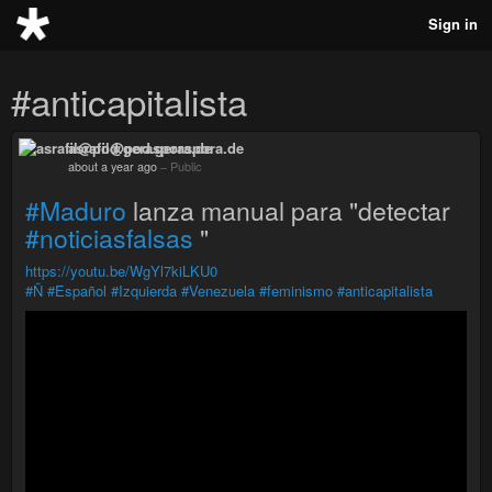
Sign in
#anticapitalista
asrafil@pod.geraspora.de
about a year ago
–
Public
#Maduro
lanza manual para "detectar
#noticiasfalsas
"
https://youtu.be/WgYl7kiLKU0
#Ñ
#Español
#Izquierda
#Venezuela
#feminismo
#anticapitalista