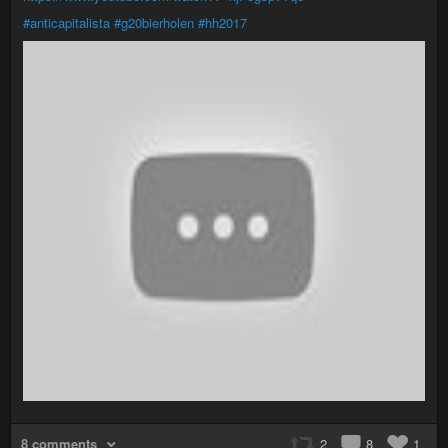
#anticapitalista
#g20bierholen
#hh2017
8 comments
2
8
1