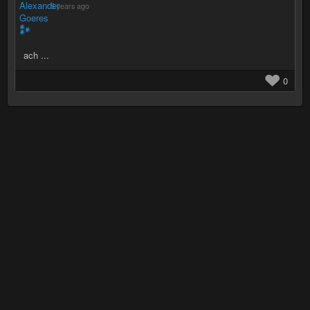
5 years ago
ach ...
0